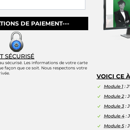
ATIONS DE PAIEMENT---
T SÉCURISÉ
 sécurisé. Les informations de votre carte
ue façon que ce soit. Nous respectons votre
rivée.
VOICI CE 
Module 1
: J
Module 2
: 
Module 3
: 
Module 4
: 
Module 5
: 