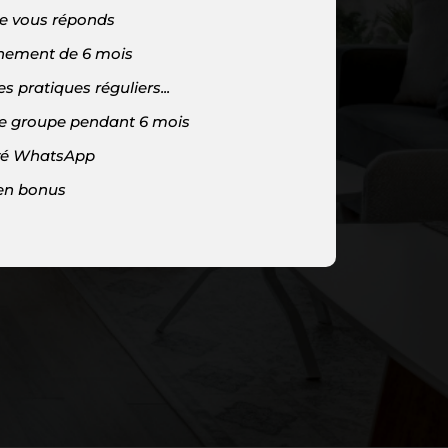
Je vous réponds
ement de 6 mois
s pratiques réguliers...
e groupe pendant 6 mois
vé WhatsApp
 en bonus