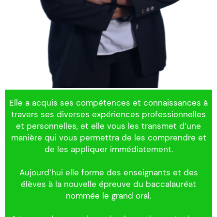
Elle a acquis ses compétences et connaissances à
travers ses diverses expériences professionnelles
et personnelles, et elle vous les transmet d’une
manière qui vous permettra de les comprendre et
de les appliquer immédiatement.
Aujourd’hui elle forme des enseignants et des
élèves à la nouvelle épreuve du baccalauréat
nommée le grand oral.